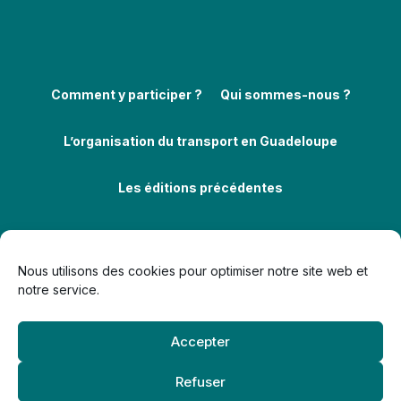
Comment y participer ?
Qui sommes-nous ?
L’organisation du transport en Guadeloupe
Les éditions précédentes
Nous utilisons des cookies pour optimiser notre site web et
notre service.
Politique de confidentialité
Politique de cookies (UE)
Accepter
Mentions légales
Retrait des données personnelles
© 2026 Challenge de la Mobilité Guadeloupe —
neoweb.fr
Refuser