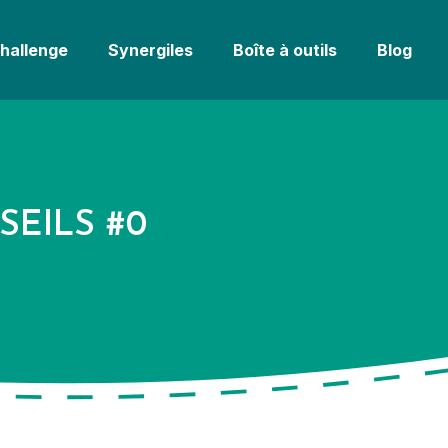
challenge
Synergiles
Boîte à outils
Blog
EILS #0