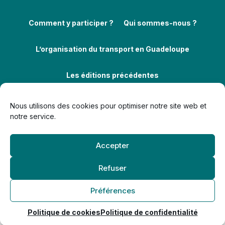
Comment y participer ?
Qui sommes-nous ?
L’organisation du transport en Guadeloupe
Les éditions précédentes
Nous utilisons des cookies pour optimiser notre site web et
notre service.
Accepter
Politique de confidentialité
Politique de cookies (UE)
Mentions légales
Retrait des données personnelles
Refuser
© 2026 Challenge de la Mobilité Guadeloupe —
neoweb.fr
Préférences
chinaactivewear.com
Consider the simple act of winding a manual-wind watch. It is a
Politique de cookies
Politique de confidentialité
daily ritual, a moment of connection between the wearer and the